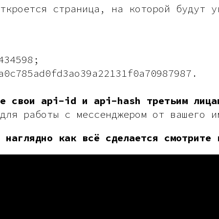
ткроется страница, на которой будут у
434598;
a0c785ad0fd3ао39а22131f0a70987987.
е свои api-id и api-hash третьим лица
для работы с мессенджером от вашего и
 наглядно как всё сделается смотрите 