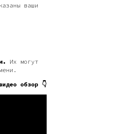
казаны ваши
м.
Их могут
мени.
видео обзор 👇