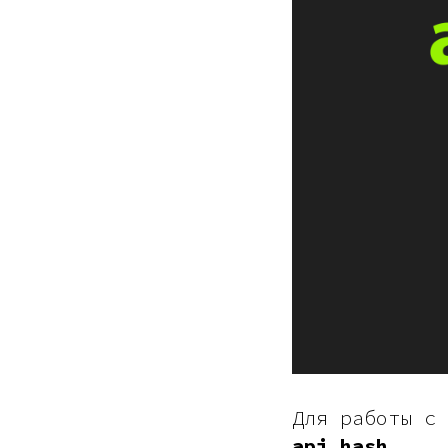
Для работы с
api_hash
.