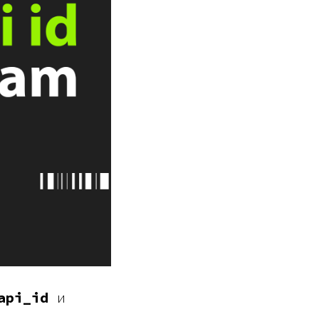
api_id
и