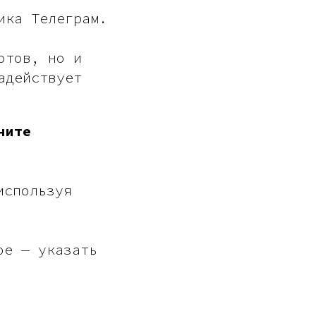
ика Телеграм.
отов, но и
адействует
ните
используя
ое — указать